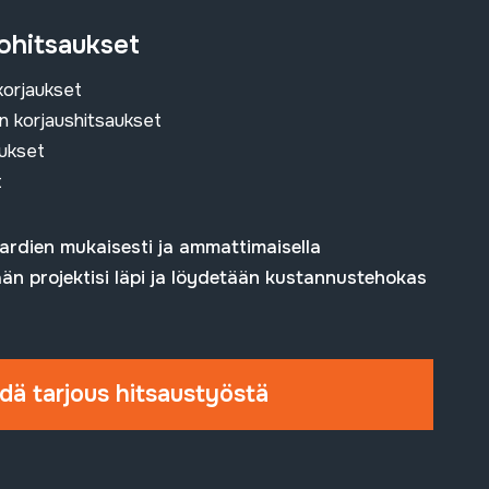
tohitsaukset
korjaukset
en korjaushitsaukset
ukset
t
ardien mukaisesti ja ammattimaisella
ään projektisi läpi ja löydetään kustannustehokas
dä tarjous hitsaustyöstä