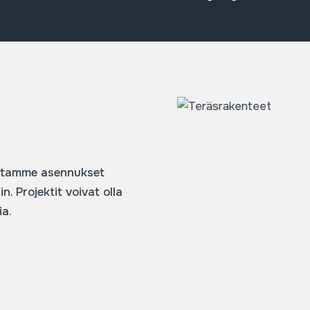
eutamme asennukset
n. Projektit voivat olla
ia.