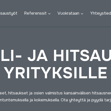
tsaustyöt
Referenssit
Vuokrataan
Yhteystie
LI- JA HITSA
YRITYKSILLE
et, hitsaukset ja osien valmistus kansainvälisen hitsausn
antuntemuksella ja kokemuksella. Ota yhteyttä ja pyydä tarj