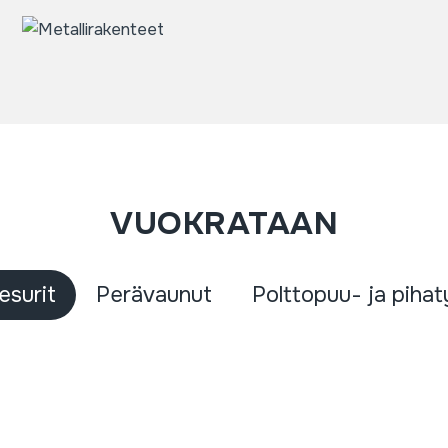
VUOKRATAAN
pesurit
Perävaunut
Polttopuu- ja piha