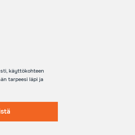
sti, käyttökohteen
n tarpeesi läpi ja
istä