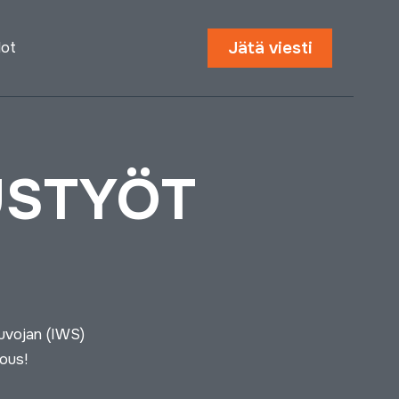
Jätä viesti
dot
USTYÖT
euvojan (IWS)
ous!