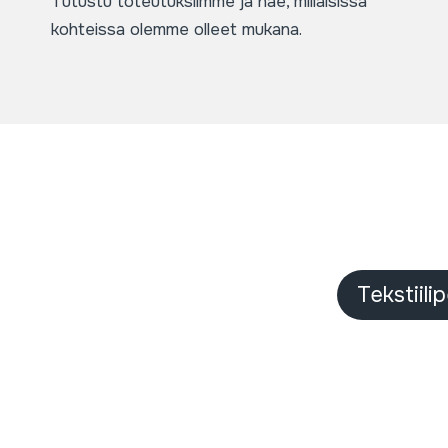
Tutustu toteutuksiimme ja näe, millaisissa
kohteissa olemme olleet mukana.
Tekstiili