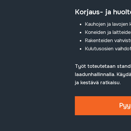
Korjaus- ja huol
Kauhojen ja lavojen 
Koneiden ja laitteid
Rakenteiden vahvist
Kulutusosien vaihdo
Työt toteutetaan stand
laadunhallinnalla. Käyd
ja kestävä ratkaisu.
Pyy